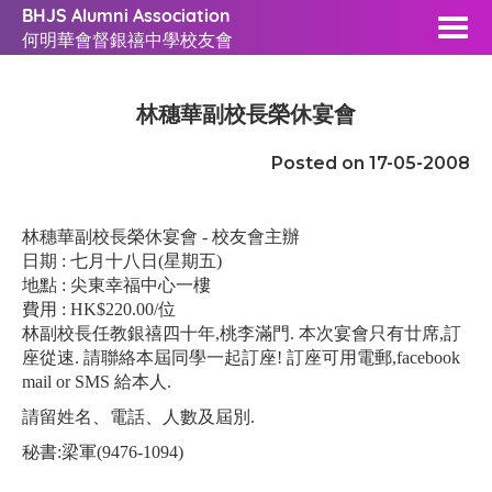
BHJS Alumni Association
何明華會督銀禧中學校友會
林穗華副校長榮休宴會
Posted on 17-05-2008
林穗華副校長榮休宴會
林穗華副校長榮休宴會 - 校友會主辦
日期 : 七月十八日(星期五)
地點 : 尖東幸福中心一樓
費用 : HK$220.00/位
林副校長任教銀禧四十年,桃李滿門. 本次宴會只有廿席,訂
座從速. 請聯絡本屆同學一起訂座! 訂座可用電郵,facebook
mail or SMS 給本人.
請留姓名、電話、人數及屆別.
秘書:梁軍(9476-1094)