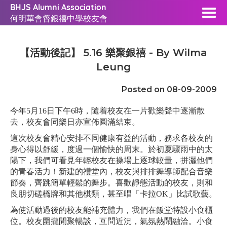
BHJS Alumni Association
何明華會督銀禧中學校友會
【活動後記】 5.16 樂聚銀禧 - By Wilma
Leung
Posted on 08-09-2009
今年5月16日下午6時，隨着校友在一片歡樂聲中逐漸散
去，校友會同樂日亦宣佈圓滿結束。
這次校友會精心安排不同健康有益的活動，務求各校友的
身心得以舒緩，度過一個愉快的周末。於初夏驟雨中的太
陽下，我們可看見年輕校友在操場上逐球較量，拼灑他們
的青春活力！新建的禮堂內，校友與排排舞導師配合音樂
節奏，齊跳簡單輕鬆的舞步。喜歡靜態活動的校友，則和
良朋切磋橋牌和其他棋類，甚至唱「卡拉OK」比試歌藝。
為使活動過後的校友能補充體力，我們在飯堂特設小食櫃
位。校友圍攏閒聚暢談，互問近況，氣氛熱鬧融洽。小食