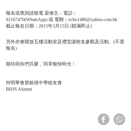
報名或查詢請致電
梁偉文
–
電話︰
92167470(WhatsApp)
或
電郵︰
echo1486@yahoo.com.hk
截止報名日期：
2015
年
3
月
15
日
(
額滿即止
)
另外亦會開放五樓活動室及禮堂讓校友參觀及活動。
(
不需
報名
)
期待與你們共聚，同享愉快時光﹗
何明華會督銀禧中學校友會
BHJS Alumni