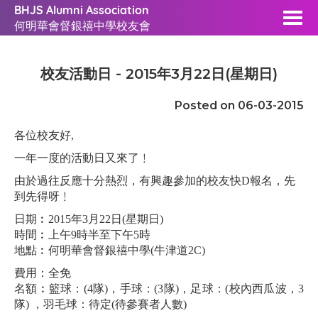
BHJS Alumni Association
何明華會督銀禧中學校友會
校友活動日 - 2015年3月22日(星期日)
Posted on 06-03-2015
各位校友好
,
一年一度的活動日又來了﹗
由於過往反應十分熱烈，有興趣參加的校友快
D
報名，先
到先得呀﹗
日期︰
2015
年
3
月
22
日
(
星期日
)
時間︰上午
9
時半至下午
5
時
地點
︰
何明華會督
銀禧中學
(
牛津道
2C)
費用：全免
名額︰
籃球：
(4
隊
)
，
手球：
(
3
隊
)
，
足球：
(
校內西瓜波，
3
隊
)
，
羽毛球：待定
(
待參賽者人數
)