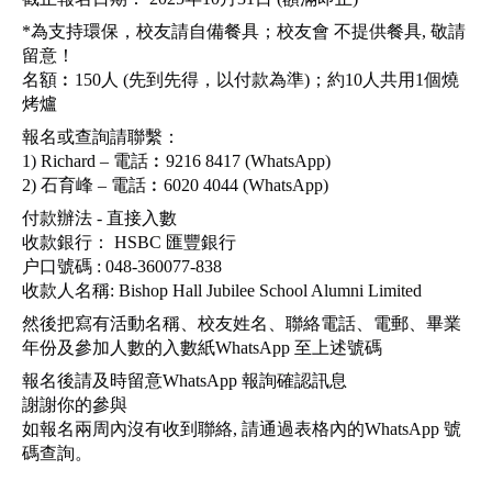
*為支持環保，校友請自備餐具；校友會 不提供餐具, 敬請
留意！
名額︰150人 (先到先得，以付款為準)；約10人共用1個燒
烤爐
報名或查詢請聯繫：
1) Richard – 電話︰9216 8417 (WhatsApp)
2) 石育峰 – 電話︰6020 4044 (WhatsApp)
付款辦法 - 直接入數
收款銀行： HSBC 匯豐銀行
户口號碼 : 048-360077-838
收款人名稱: Bishop Hall Jubilee School Alumni Limited
然後把寫有活動名稱、校友姓名、聯絡電話、電郵、畢業
年份及參加人數的入數紙WhatsApp 至上述號碼
報名後請及時留意WhatsApp 報詢確認訊息
謝謝你的參與
如報名兩周內沒有收到聯絡, 請通過表格內的WhatsApp 號
碼查詢。