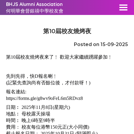
BHJS Alumni Association
何明華會督銀禧中學校友會
第10屆校友燒烤夜
Posted on 15-09-2025
第10屆校友燒烤夜來了﹗ 歡迎大家繼續踴躍參加﹗
先到先得，快D報名喇﹗
(記緊先查詢尚有否餘位後，才付款呀！)
報名連結:
https://forms.gle/g8wv9oFeL6m5RDvz8
日期︰ 2025年11月8日(星期六)
地點︰ 母校露天操場
時間︰ 晚上6時至9時半
費用： 校友每位港幣150元正(大小同價)
截止報名日期： 2025年10月31日 (額滿即止)