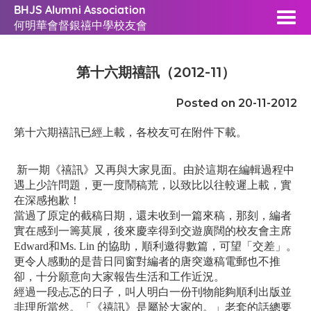
BHJS Alumni Association
何明華會督銀禧中學校友會
第十六期禧訊（2012-11）
Posted on 20-11-2012
第十六期禧訊已經上載，各校友可在附件下載。
新一期《禧訊》又再與大家見面。由於這期在編輯過程中
遇上少許問題，更一度鬧稿荒，以致比以往較遲上載，實
在深感抱歉！
當過了原定的截稿日期，還未收到一篇來稿，那刻，編者
實在感到一籌莫展，後來慶幸得到交遊廣闊的校友會主席
Edward
和
Ms. Lin
的協助，順利邀得數篇，可望「交差」。
更令人感動的是昔日同窗對編者的唐突邀稿電郵也不推
卻，十分願意向大家報告生活和工作近況。
經過一段忐忑的日子，叫人明白一份刊物能夠順利出版並
非理所當然。「《禧訊》是屬於大家的。」老套的話總要